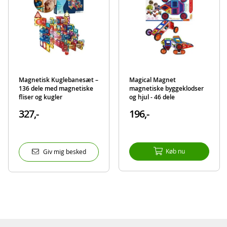
EAN
6943478021099
Mærke
Hape
Magnetisk Kuglebanesæt –
Magical Magnet
136 dele med magnetiske
magnetiske byggeklodser
fliser og kugler
og hjul - 46 dele
327,-
196,-
Køb nu
Giv mig besked