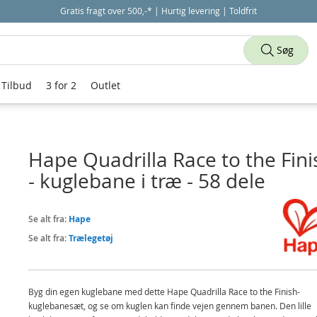
Gratis fragt over 500,-* | Hurtig levering | Toldfrit
Søg
Tilbud
3 for 2
Outlet
Hape Quadrilla Race to the Fini
- kuglebane i træ - 58 dele
Se alt fra:
Hape
Se alt fra:
Trælegetøj
Byg din egen kuglebane med dette Hape Quadrilla Race to the Finish-
kuglebanesæt, og se om kuglen kan finde vejen gennem banen. Den lille