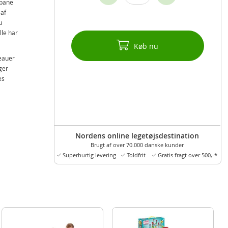
 bane
 af
u
lle har
Køb nu
eauer
ger
es
Nordens online legetøjsdestination
Brugt af over 70.000 danske kunder
Superhurtig levering
Toldfrit
Gratis fragt over 500,-*