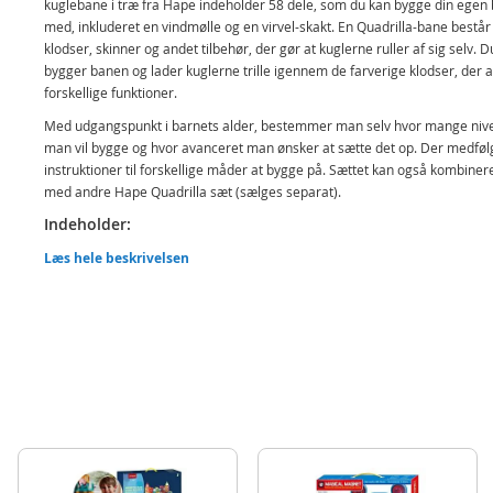
kuglebane i træ fra Hape indeholder 58 dele, som du kan bygge din egen
med, inkluderet en vindmølle og en virvel-skakt. En Quadrilla-bane består
klodser, skinner og andet tilbehør, der gør at kuglerne ruller af sig selv. D
bygger banen og lader kuglerne trille igennem de farverige klodser, der a
forskellige funktioner.
Med udgangspunkt i barnets alder, bestemmer man selv hvor mange niv
man vil bygge og hvor avanceret man ønsker at sætte det op. Der medføl
instruktioner til forskellige måder at bygge på. Sættet kan også kombiner
med andre Hape Quadrilla sæt (sælges separat).
Indeholder:
Hape Quadrilla Race to the Finish kuglebane
Læs hele beskrivelsen
Detaljer:
Antal dele: 58
Alder: fra 4 år
BEMÆRK: Kan kombineres med andre Hape Quadrilla kuglebaner, sælges
separat
Produktdetaljer
Model
E6021