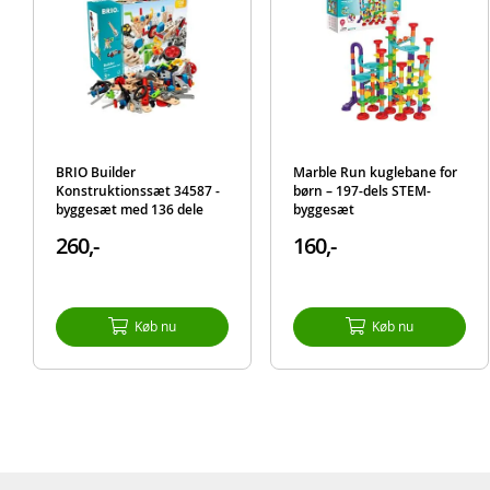
BRIO Builder
Marble Run kuglebane for
Konstruktionssæt 34587 -
børn – 197-dels STEM-
byggesæt med 136 dele
byggesæt
260,-
160,-
Køb nu
Køb nu