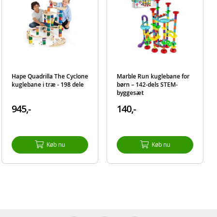
Hape Quadrilla The Cyclone
Marble Run kuglebane for
kuglebane i træ - 198 dele
børn – 142-dels STEM-
byggesæt
945,-
140,-
Køb nu
Køb nu