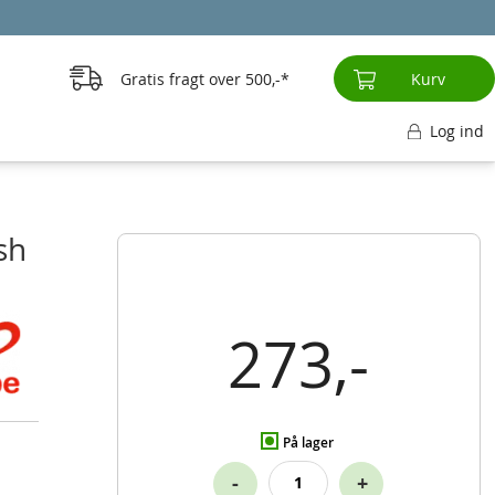
Gratis fragt over
500,-
Kurv
Log ind
sh
273,-
På lager
-
+