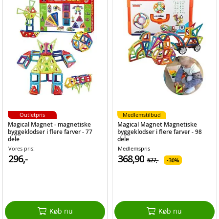
Outletpris
Medlemstilbud
Magical Magnet - magnetiske
Magical Magnet Magnetiske
byggeklodser i flere farver - 77
byggeklodser i flere farver - 98
dele
dele
Vores pris:
Medlemspris
296,-
368,90
527,-
30%
Køb nu
Køb nu