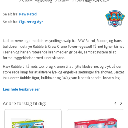
Superhurtig levering
Toldfrit
Gratis fragt over 500,-*
Se alt fra:
Paw Patrol
Se alt fra:
Figurer og dyr
Lad børnene lege med deres yndlingshvalp fra PAW Patrol, Rubble, og hans
bulldozer i det nye Rubble & Crew Crane Tower-legesæt! Tårnet ligner tårnet
i serien og har en roterende kran med en gripeklo, samt et system til at
forme byggeklodser med kinetisk sand.
Hæv Rubble til tårnets top, brug kranen til at flytte klodserne, og tryk på den
store røde knap for at aktivere lys- og engelske sætninger fra showet. Sættet
inkluderer Rubble-figur, bulldozer og 340 gram kinetisk sand til kreativ leg.
Indeholder:
Læs hele beskrivelsen
Legesæt
Rubble-figur
Andre forslag til dig:
køretøj
340 gram kinetisk sand
4 tilbehør