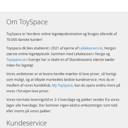
Om ToySpace
ToySpace er Nordens online legetøjsdestination og bruges allerede af
70.000 danske kunder!
Toyspace.dk blev etableret i 2021 af ejerne af
Lekekassen.no
, Norges
største online legetøjsbutik. Sammen med Lekekassen i Norge og
Toyspace.se
i Sverige har vi skabt en af Skandinaviens største kæder
inden for legetøj!
Vores ambitioner er at levere kendte mærker til lave priser, så hurtigt
som muligt, og at tilbyde markedets bedste kundeservice. Hvis du er
medlem af vores kundeklub,
My ToySpace
, kan du spare endnu mere på
vores i forvejen lave priser.
Vores normale leveringstid er 2-3 hverdage og pakker sendes fra vores
lager alle hverdage. Der kommer ingen ekstra omkostninger som told
eller moms på vores pakker.
Kundeservice