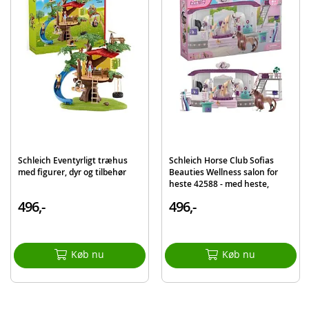
Detaljer:
Batterikrav: 3xAAA batterier (ikke inkluderet)
Mål: 60 cm (H)
Alder: fra 3 år
Produktdetaljer
Model
6067494
EAN
778988486221
Mærke
Paw Patrol
Schleich Eventyrligt træhus
Schleich Horse Club Sofias
med figurer, dyr og tilbehør
Beauties Wellness salon for
heste 42588 - med heste,
figurer og tilbehør
496,-
496,-
Køb nu
Køb nu