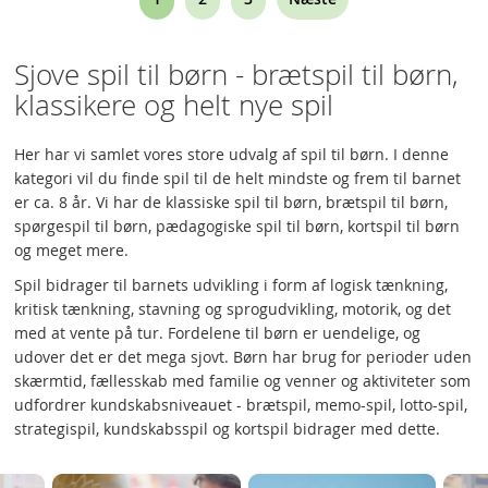
currently
reading
Sjove spil til børn - brætspil til børn,
page
klassikere og helt nye spil
Her har vi samlet vores store udvalg af spil til børn. I denne
kategori vil du finde spil til de helt mindste og frem til barnet
er ca. 8 år. Vi har de klassiske spil til børn, brætspil til børn,
spørgespil til børn, pædagogiske spil til børn, kortspil til børn
og meget mere.
Spil bidrager til barnets udvikling i form af logisk tænkning,
kritisk tænkning, stavning og sprogudvikling, motorik, og det
med at vente på tur. Fordelene til børn er uendelige, og
udover det er det mega sjovt. Børn har brug for perioder uden
skærmtid, fællesskab med familie og venner og aktiviteter som
udfordrer kundskabsniveauet - brætspil, memo-spil, lotto-spil,
strategispil, kundskabsspil og kortspil bidrager med dette.