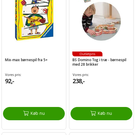
Outletpris
Mix-max børnespil fra 5+
BS Domino Tog i træ - børnespil
med 28 brikker
Vores pris:
Vores pris:
92,-
238,-
Køb nu
Køb nu