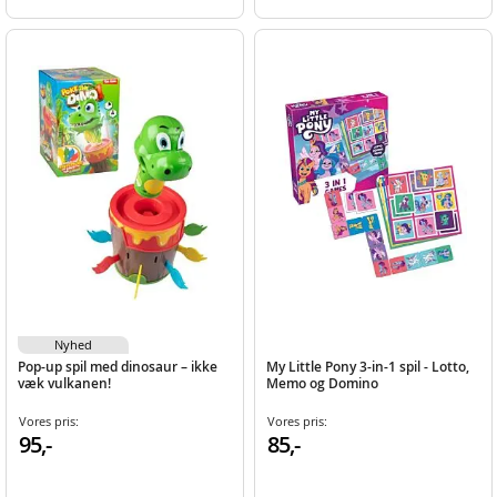
Nyhed
Pop-up spil med dinosaur – ikke
My Little Pony 3-in-1 spil - Lotto,
væk vulkanen!
Memo og Domino
Vores pris:
Vores pris:
95,-
85,-