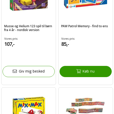
Musse og Helium 123 spil til børn
PAW Patrol Memory - find to ens
fra 4 år - nordisk version
Vores pris:
Vores pris:
107,-
85,-
Giv mig besked
Køb nu