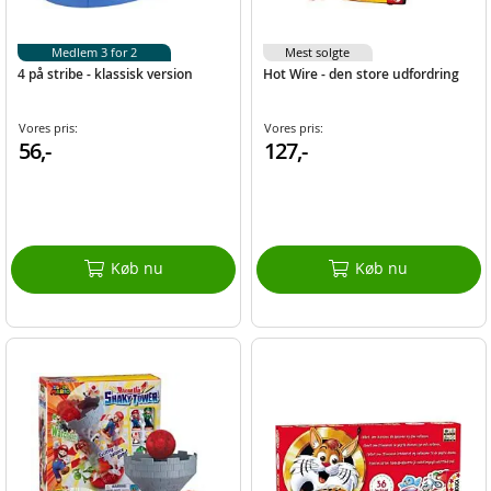
Medlem 3 for 2
Mest solgte
4 på stribe - klassisk version
Hot Wire - den store udfordring
Vores pris:
Vores pris:
56,-
127,-
Køb nu
Køb nu