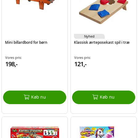
Nyhed
Mini billardbord for børn
Klassisk ærteposekast spil i træ
Vores pris:
Vores pris:
198,-
121,-
Køb nu
Køb nu