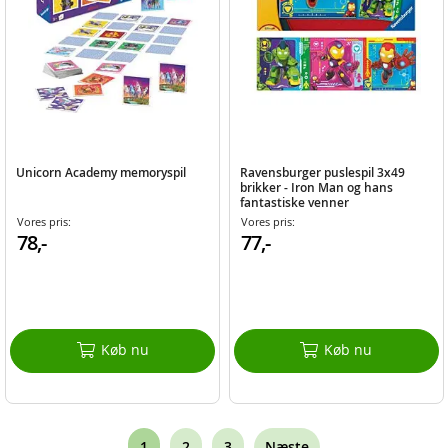
Unicorn Academy memoryspil
Ravensburger puslespil 3x49
brikker - Iron Man og hans
fantastiske venner
Vores pris:
Vores pris:
78,-
77,-
Køb nu
Køb nu
Page
You're
Page
Page
1
2
3
Næste