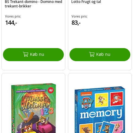
BS Trekant-domino - Domino med
Lotto Frugt og tal
trekant-brikker
Vores pris:
Vores pris:
144,-
83,-
Køb nu
Køb nu