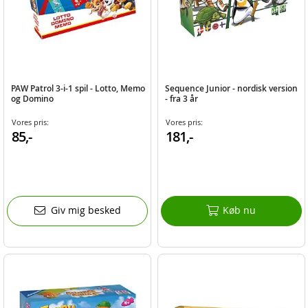
PAW Patrol 3-i-1 spil - Lotto, Memo
Sequence Junior - nordisk version
og Domino
- fra 3 år
Vores pris:
Vores pris:
85,-
181,-
Giv mig besked
Køb nu