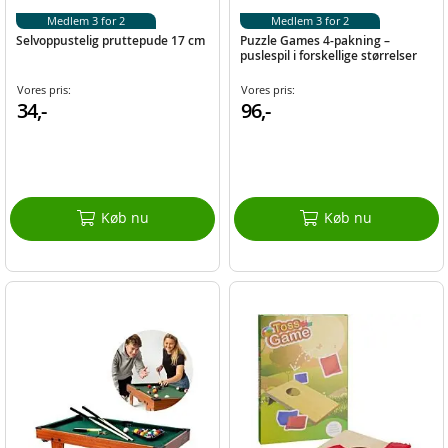
Medlem 3 for 2
Medlem 3 for 2
Selvoppustelig pruttepude 17 cm
Puzzle Games 4-pakning –
puslespil i forskellige størrelser
Vores pris:
Vores pris:
34,-
96,-
Køb nu
Køb nu