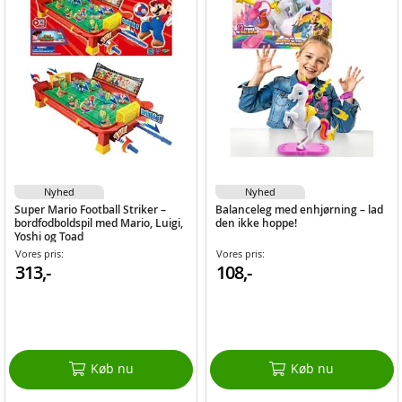
Nyhed
Nyhed
Super Mario Football Striker –
Balanceleg med enhjørning – lad
bordfodboldspil med Mario, Luigi,
den ikke hoppe!
Yoshi og Toad
Vores pris:
Vores pris:
313,-
108,-
Køb nu
Køb nu