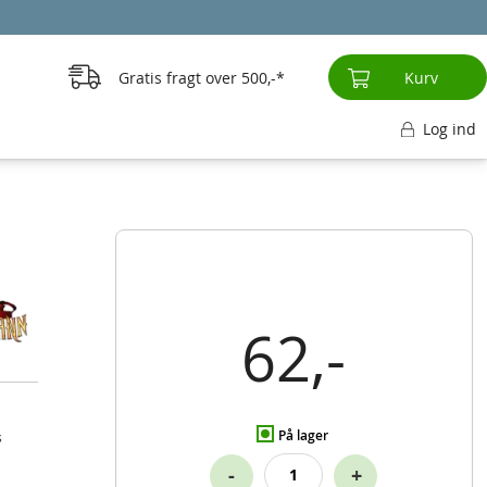
Gratis fragt over
500,-
Kurv
Log ind
62,-
På lager
s
-
+