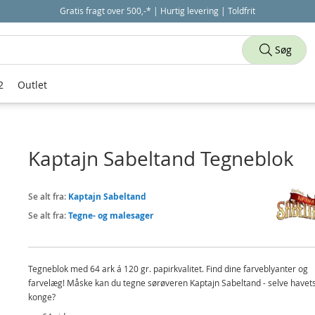
Gratis fragt over 500,-* | Hurtig levering | Toldfrit
Søg
2
Outlet
Kaptajn Sabeltand Tegneblok
Se alt fra:
Kaptajn Sabeltand
Se alt fra:
Tegne- og malesager
Tegneblok med 64 ark á 120 gr. papirkvalitet. Find dine farveblyanter og
farvelæg! Måske kan du tegne sørøveren Kaptajn Sabeltand - selve havet
konge?