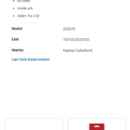
64 sider
Hvide ark
Alder: fra 3 år
Produktdetaljer
Model
202070
EAN
7031652020705
Mærke
Kaptajn Sabeltand
Læs hele beskrivelsen