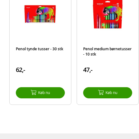
Penol tynde tusser - 30 stk
Penol medium børnetusser
- 10 stk
62,-
47,-
Køb nu
Køb nu