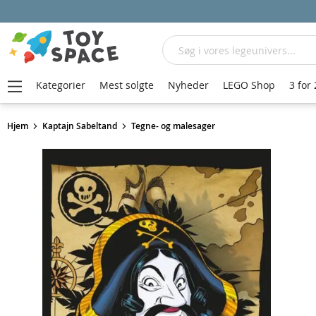
Søg
Kategorier
Mest solgte
Nyheder
LEGO Shop
3 for 
Hjem
Kaptajn Sabeltand
Tegne- og malesager