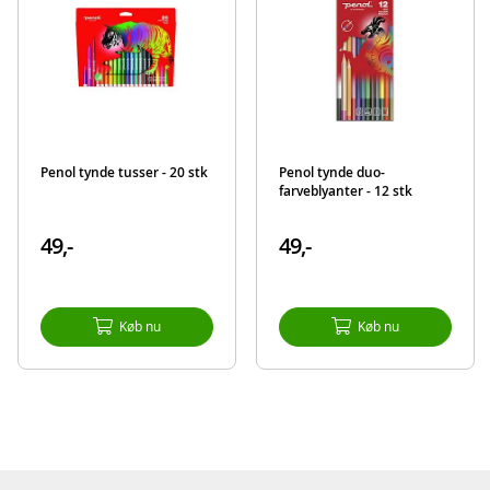
Penol tynde tusser - 20 stk
Penol tynde duo-
farveblyanter - 12 stk
49,-
49,-
Køb nu
Køb nu