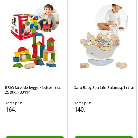
BRIO farvede byggeklodser i træ
Saro Baby Sea Life Balansspil i træ
25 stk. - 30114
Vores pris:
Vores pris:
164,-
140,-