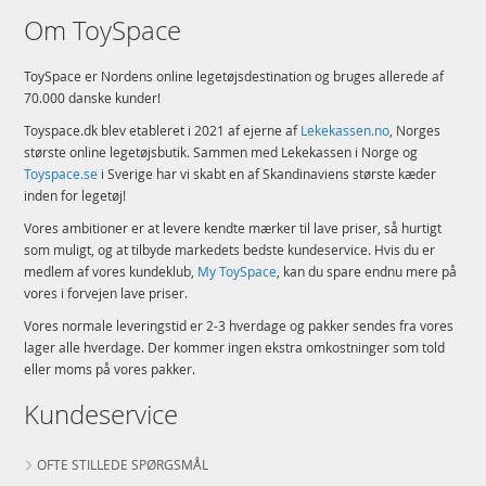
Om ToySpace
ToySpace er Nordens online legetøjsdestination og bruges allerede af
70.000 danske kunder!
Toyspace.dk blev etableret i 2021 af ejerne af
Lekekassen.no
, Norges
største online legetøjsbutik. Sammen med Lekekassen i Norge og
Toyspace.se
i Sverige har vi skabt en af Skandinaviens største kæder
inden for legetøj!
Vores ambitioner er at levere kendte mærker til lave priser, så hurtigt
som muligt, og at tilbyde markedets bedste kundeservice. Hvis du er
medlem af vores kundeklub,
My ToySpace
, kan du spare endnu mere på
vores i forvejen lave priser.
Vores normale leveringstid er 2-3 hverdage og pakker sendes fra vores
lager alle hverdage. Der kommer ingen ekstra omkostninger som told
eller moms på vores pakker.
Kundeservice
OFTE STILLEDE SPØRGSMÅL