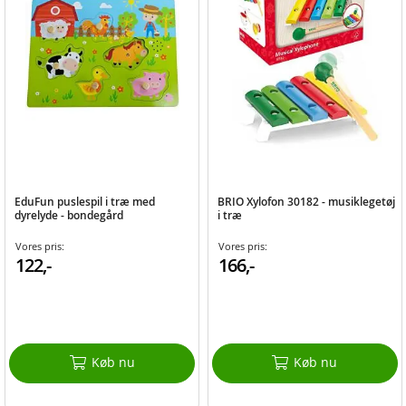
EduFun puslespil i træ med
BRIO Xylofon 30182 - musiklegetøj
dyrelyde - bondegård
i træ
Vores pris:
Vores pris:
122,-
166,-
Køb nu
Køb nu