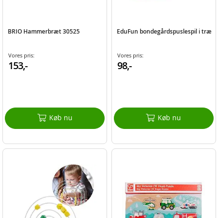
BRIO Hammerbræt 30525
EduFun bondegårdspuslespil i træ
Vores pris:
Vores pris:
153,-
98,-
Køb nu
Køb nu