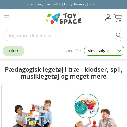
Gratis fragt over 500,-* | Hurtig levering | Toldfrit
Kur
Mest solgte
Filter
Sorter efter
Pædagogisk legetøj i træ - klodser, spil,
musiklegetøj og meget mere