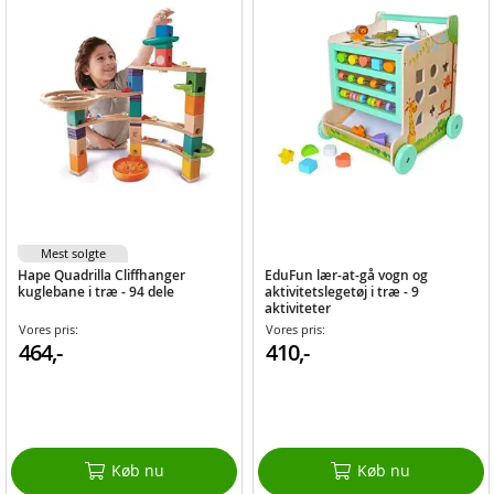
Mest solgte
Hape Quadrilla Cliffhanger
EduFun lær-at-gå vogn og
kuglebane i træ - 94 dele
aktivitetslegetøj i træ - 9
aktiviteter
Vores pris:
Vores pris:
464,-
410,-
Køb nu
Køb nu