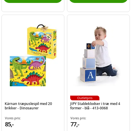
Outletpris
Kärnan træpuslespil med 20
JIPY Stableklodser i træ med 4
brikker - Dinosaurer
former - blå - 413-0068
Vores pris:
Vores pris:
85,-
77,-