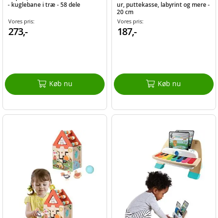
- kuglebane i træ - 58 dele
ur, puttekasse, labyrint og mere -
20 cm
Vores pris:
Vores pris:
273,-
187,-
Køb nu
Køb nu