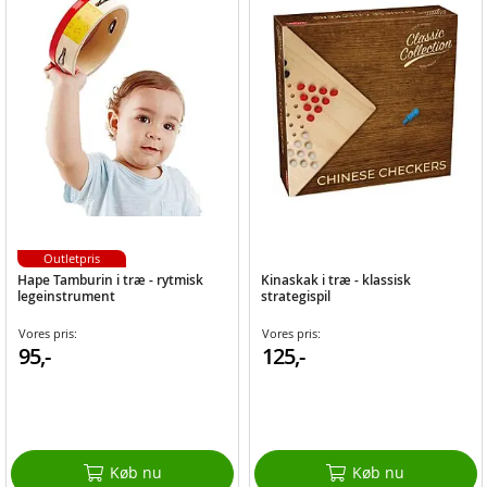
Outletpris
Hape Tamburin i træ - rytmisk
Kinaskak i træ - klassisk
legeinstrument
strategispil
Vores pris:
Vores pris:
95,-
125,-
Køb nu
Køb nu