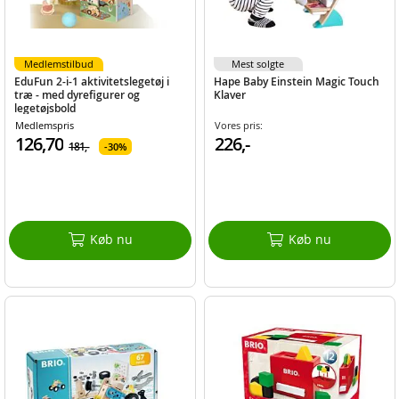
Medlemstilbud
Mest solgte
EduFun 2-i-1 aktivitetslegetøj i
Hape Baby Einstein Magic Touch
træ - med dyrefigurer og
Klaver
legetøjsbold
Medlemspris
Vores pris:
126,70
226,-
181,-
30%
Køb nu
Køb nu