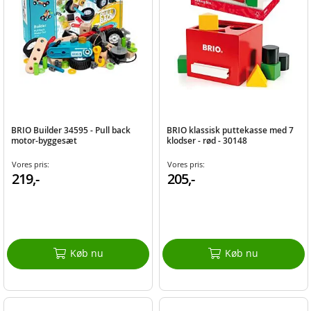
BRIO Builder 34595 - Pull back
BRIO klassisk puttekasse med 7
motor-byggesæt
klodser - rød - 30148
Vores pris:
Vores pris:
219,-
205,-
Køb nu
Køb nu