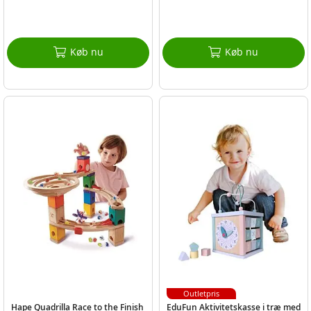
Køb nu
Køb nu
Outletpris
Hape Quadrilla Race to the Finish
EduFun Aktivitetskasse i træ med