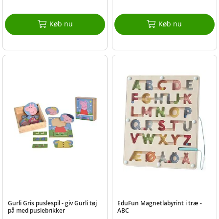
Køb nu
Køb nu
Gurli Gris puslespil - giv Gurli tøj
EduFun Magnetlabyrint i træ -
på med puslebrikker
ABC