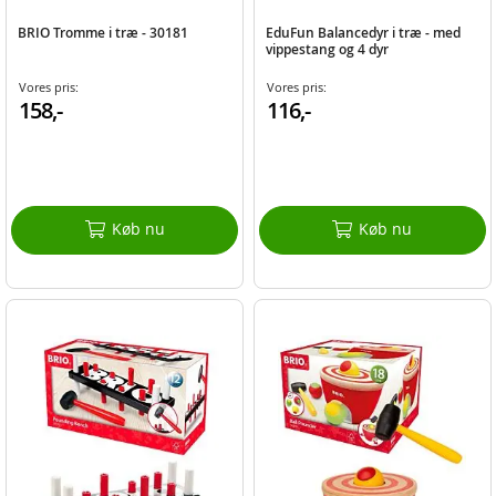
BRIO Tromme i træ - 30181
EduFun Balancedyr i træ - med
vippestang og 4 dyr
Vores pris:
Vores pris:
158,-
116,-
Køb nu
Køb nu