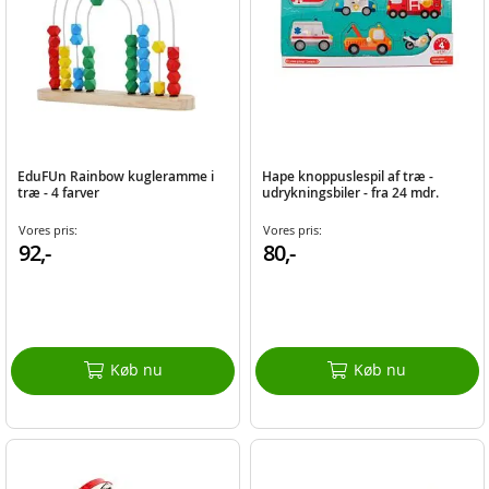
EduFUn Rainbow kugleramme i
Hape knoppuslespil af træ -
træ - 4 farver
udrykningsbiler - fra 24 mdr.
Vores pris:
Vores pris:
92,-
80,-
Køb nu
Køb nu